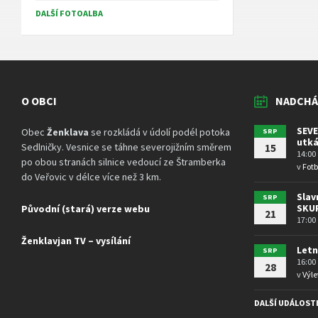
DALŠÍ FOTOALBA
O OBCI
NADCHÁ
SEVE
Obec
Ženklava
se rozkládá v údolí podél potoka
SRP
utká
Sedlničky. Vesnice se táhne severojižním směrem
15
14:00
po obou stranách silnice vedoucí ze Štramberka
v
Fotb
do Veřovic v délce více než 3 km.
Slav
SRP
SKU
Původní (stará) verze webu
21
17:00
Ženklavjan TV – vysílání
Letn
SRP
16:00
28
v
Výle
DALŠÍ UDÁLOST