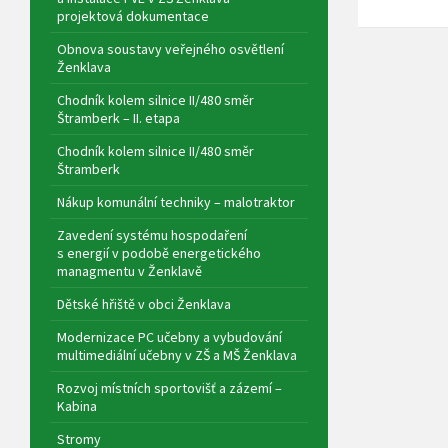
projektová dokumentace
Obnova soustavy veřejného osvětlení
Ženklava
Chodník kolem silnice II/480 směr
Štramberk – II. etapa
Chodník kolem silnice II/480 směr
Štramberk
Nákup komunální techniky – malotraktor
Zavedení systému hospodaření
s energií v podobě energetického
managmentu v Ženklavě
Dětské hřiště v obci Ženklava
Modernizace PC učebny a vybudování
multimediální učebny v ZŠ a MŠ Ženklava
Rozvoj místních sportovišť a zázemí –
Kabina
Stromy