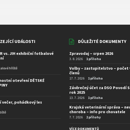
ZEJÍCÍ UDÁLOSTI
DŮLEŽITÉ DOKUMENTY
R vs. JIH exhibiční fotbalové
Zpravodaj – srpen 2026
ní
3. 8. 2026
1 příloha
Volby – zastupitelstvo – počet
alové hřiště
členů
17. 7. 2026
1 příloha
nostní otevření DĚTSKÉ
PINY
Závěrečný účet za DSO Povodí S
rok 2025
13. 7. 2026
1 příloha
í večer, pohádkový les
Krajská veterinární správa – n
choroba – info pro chovatele
tiště
7. 7. 2026
2 přílohy
I
VÍCE DOKUMENTŮ