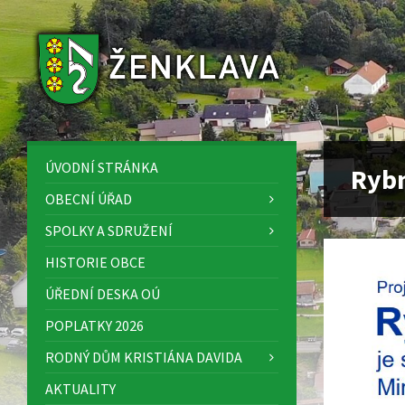
Skip
Skip
Skip
to
to
to
content
left
footer
sidebar
ÚVODNÍ STRÁNKA
Rybn
OBECNÍ ÚŘAD
SPOLKY A SDRUŽENÍ
HISTORIE OBCE
ÚŘEDNÍ DESKA OÚ
POPLATKY 2026
RODNÝ DŮM KRISTIÁNA DAVIDA
AKTUALITY