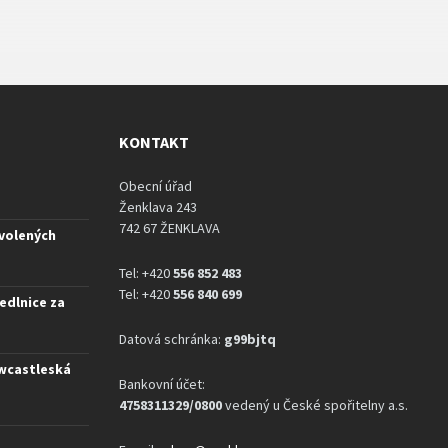
KONTAKT
Obecní úřad
Ženklava 243
742 67 ŽENKLAVA
 volených
Tel: +420
556 852 483
Tel: +420
556 840 699
edlnice za
Datová schránka:
g99bjtq
ewcastleská
Bankovní účet:
4758311329/0800
vedený u České spořitelny a.s.