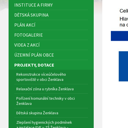
INSTITUCE A FIRMY
DĚTSKÁ SKUPINA
PLÁN AKCÍ
FOTOGALERIE
VIDEA Z AKCÍ
ÚZEMNÍ PLÁN OBCE
PROJEKTY, DOTACE
Rekonstrukce víceúčelového
sportoviště v obci Ženklava
Relaxační zóna u rybníka Ženklava
Pořízení komunální techniky v obci
Ženklava
Dětská skupina Ženklava
Zlepšení hygienických podmínek
a instalace FVE v ZŠ Ženklava –