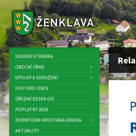
Skip
Skip
Skip
to
to
to
content
left
footer
sidebar
ÚVODNÍ STRÁNKA
Rela
OBECNÍ ÚŘAD
SPOLKY A SDRUŽENÍ
HISTORIE OBCE
ÚŘEDNÍ DESKA OÚ
POPLATKY 2026
RODNÝ DŮM KRISTIÁNA DAVIDA
AKTUALITY