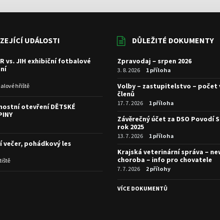
ZEJÍCÍ UDÁLOSTI
DŮLEŽITÉ DOKUMENTY
R vs. JIH exhibiční fotbalové
Zpravodaj – srpen 2026
ní
3. 8. 2026
1 příloha
Volby – zastupitelstvo – počet
alové hřiště
členů
17. 7. 2026
1 příloha
nostní otevření DĚTSKÉ
PINY
Závěrečný účet za DSO Povodí S
rok 2025
13. 7. 2026
1 příloha
í večer, pohádkový les
Krajská veterinární správa – n
choroba – info pro chovatele
tiště
7. 7. 2026
2 přílohy
I
VÍCE DOKUMENTŮ