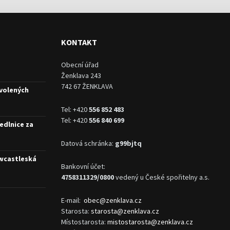
KONTAKT
Obecní úřad
Ženklava 243
742 67 ŽENKLAVA
 volených
Tel: +420
556 852 483
Tel: +420
556 840 699
edlnice za
Datová schránka:
g99bjtq
ewcastleská
Bankovní účet:
4758311329/0800
vedený u České spořitelny a.s.
E-mail:
obec@zenklava.cz
Starosta:
starosta@zenklava.cz
Místostarosta:
mistostarosta@zenklava.cz