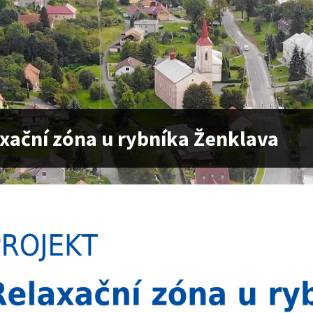
xační zóna u rybníka Ženklava