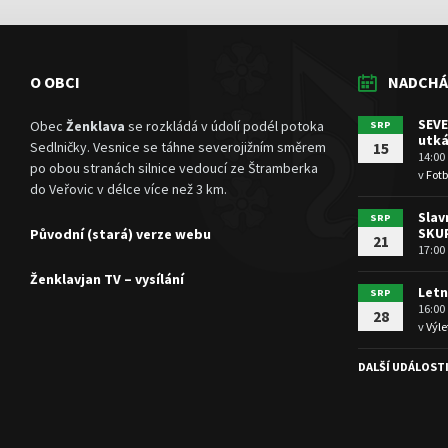
O OBCI
NADCHÁ
SEVE
Obec
Ženklava
se rozkládá v údolí podél potoka
SRP
utká
Sedlničky. Vesnice se táhne severojižním směrem
15
14:00
po obou stranách silnice vedoucí ze Štramberka
v
Fotb
do Veřovic v délce více než 3 km.
Slav
SRP
SKU
Původní (stará) verze webu
21
17:00
Ženklavjan TV – vysílání
Letn
SRP
16:00
28
v
Výle
DALŠÍ UDÁLOST