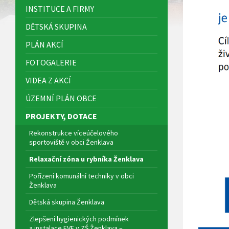
INSTITUCE A FIRMY
DĚTSKÁ SKUPINA
PLÁN AKCÍ
FOTOGALERIE
VIDEA Z AKCÍ
ÚZEMNÍ PLÁN OBCE
PROJEKTY, DOTACE
Rekonstrukce víceúčelového
sportoviště v obci Ženklava
Relaxační zóna u rybníka Ženklava
Pořízení komunální techniky v obci
Ženklava
Dětská skupina Ženklava
Zlepšení hygienických podmínek
a instalace FVE v ZŠ Ženklava –