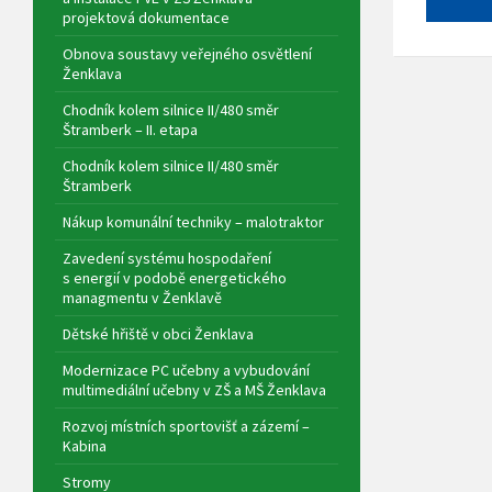
projektová dokumentace
Obnova soustavy veřejného osvětlení
Ženklava
Chodník kolem silnice II/480 směr
Štramberk – II. etapa
Chodník kolem silnice II/480 směr
Štramberk
Nákup komunální techniky – malotraktor
Zavedení systému hospodaření
s energií v podobě energetického
managmentu v Ženklavě
Dětské hřiště v obci Ženklava
Modernizace PC učebny a vybudování
multimediální učebny v ZŠ a MŠ Ženklava
Rozvoj místních sportovišť a zázemí –
Kabina
Stromy